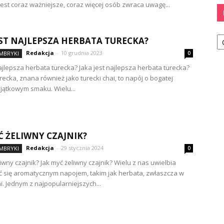
jest coraz ważniejsze, coraz więcej osób zwraca uwagę...
Ka
EST NAJLEPSZA HERBATA TURECKA?
Redakcja
-
10 grudnia 2023
IMBRYKI
0
najlepsza herbata turecka? Jaka jest najlepsza herbata turecka?
recka, znana również jako turecki chai, to napój o bogatej
wyjątkowym smaku. Wielu...
Ć ŻELIWNY CZAJNIK?
Redakcja
-
29 stycznia 2024
IMBRYKI
0
iwny czajnik? Jak myć żeliwny czajnik? Wielu z nas uwielbia
 się aromatycznym napojem, takim jak herbata, zwłaszcza w
i. Jednym z najpopularniejszych...