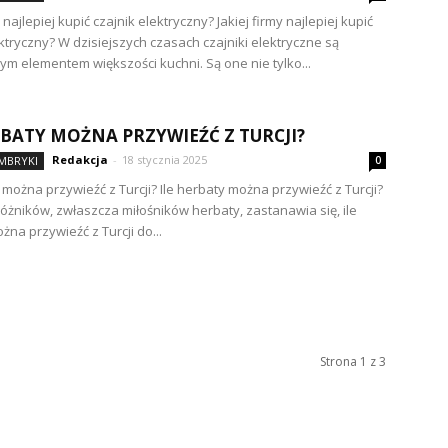
y najlepiej kupić czajnik elektryczny? Jakiej firmy najlepiej kupić
ektryczny? W dzisiejszych czasach czajniki elektryczne są
ym elementem większości kuchni. Są one nie tylko...
RBATY MOŻNA PRZYWIEŹĆ Z TURCJI?
Redakcja
-
18 stycznia 2025
IMBRYKI
0
 można przywieźć z Turcji? Ile herbaty można przywieźć z Turcji?
óżników, zwłaszcza miłośników herbaty, zastanawia się, ile
na przywieźć z Turcji do...
Strona 1 z 3