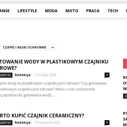
NANSE
LIFESTYLE
MODA
MOTO
PRACA
TECH
CZAPKI I KASKI OCHRONNE
TOWANIE WODY W PLASTIKOWYM CZAJNIKU
DROWE?
Redakcja
-
11 lutego 2024
IMBRYKI
0
K
O
nie wody w plastikowym czajniku jest zdrowe? Czy gotowanie
W
stikowym czajniku jest zdrowe? Wielu z nas codziennie
 czajników do gotowania wody....
D
P
RTO KUPIĆ CZAJNIK CERAMICZNY?
S
Redakcja
-
25 listopada 2023
IMBRYKI
0
M