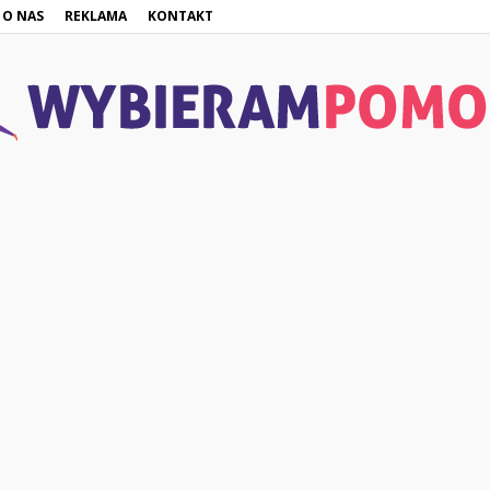
O NAS
REKLAMA
KONTAKT
WybieramPomoc.pl