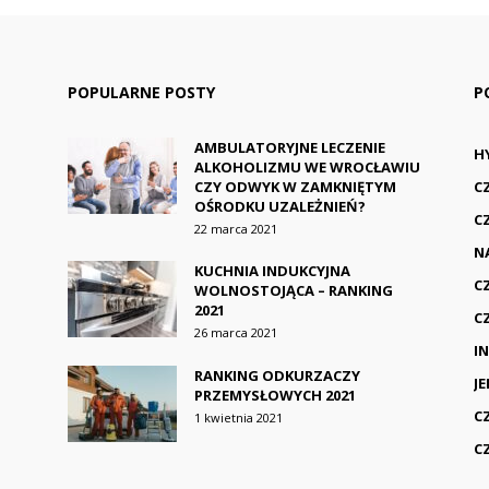
POPULARNE POSTY
P
AMBULATORYJNE LECZENIE
H
ALKOHOLIZMU WE WROCŁAWIU
CZY ODWYK W ZAMKNIĘTYM
C
OŚRODKU UZALEŻNIEŃ?
C
22 marca 2021
N
KUCHNIA INDUKCYJNA
C
WOLNOSTOJĄCA – RANKING
2021
C
26 marca 2021
I
RANKING ODKURZACZY
J
PRZEMYSŁOWYCH 2021
C
1 kwietnia 2021
C