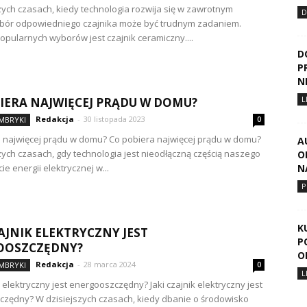
zych czasach, kiedy technologia rozwija się w zawrotnym
D
ybór odpowiedniego czajnika może być trudnym zadaniem.
opularnych wyborów jest czajnik ceramiczny....
D
P
N
L
IERA NAJWIĘCEJ PRĄDU W DOMU?
Redakcja
-
30 listopada 2023
IMBRYKI
0
 najwięcej prądu w domu? Co pobiera najwięcej prądu w domu?
A
zych czasach, gdy technologia jest nieodłączną częścią naszego
O
cie energii elektrycznej w...
N
P
K
ZAJNIK ELEKTRYCZNY JEST
P
OOSZCZĘDNY?
O
Redakcja
-
28 marca 2024
IMBRYKI
0
L
k elektryczny jest energooszczędny? Jaki czajnik elektryczny jest
zędny? W dzisiejszych czasach, kiedy dbanie o środowisko