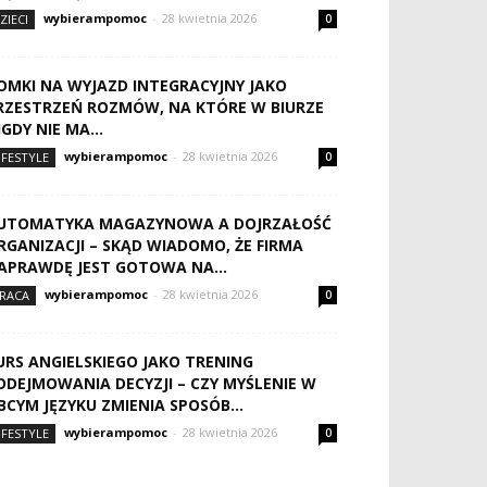
wybierampomoc
-
28 kwietnia 2026
ZIECI
0
OMKI NA WYJAZD INTEGRACYJNY JAKO
RZESTRZEŃ ROZMÓW, NA KTÓRE W BIURZE
IGDY NIE MA...
wybierampomoc
-
28 kwietnia 2026
IFESTYLE
0
UTOMATYKA MAGAZYNOWA A DOJRZAŁOŚĆ
RGANIZACJI – SKĄD WIADOMO, ŻE FIRMA
APRAWDĘ JEST GOTOWA NA...
wybierampomoc
-
28 kwietnia 2026
RACA
0
URS ANGIELSKIEGO JAKO TRENING
ODEJMOWANIA DECYZJI – CZY MYŚLENIE W
BCYM JĘZYKU ZMIENIA SPOSÓB...
wybierampomoc
-
28 kwietnia 2026
IFESTYLE
0