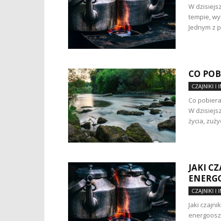
W dzisiejs
tempie, w
Jednym z p
CO POB
CZAJNIKI I 
Co pobiera
W dzisiejs
życia, zuży
JAKI C
ENERG
CZAJNIKI I 
Jaki czajni
energooszc