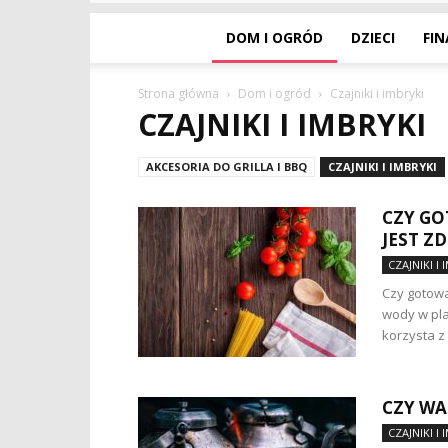
DOM I OGRÓD
DZIECI
FI
Strona główna
Dom i ogród
Czajniki i imbryki
CZAJNIKI I IMBRYKI
AKCESORIA DO GRILLA I BBQ
CZAJNIKI I IMBRYKI
CZY GO
JEST Z
CZAJNIKI I 
Czy gotowa
wody w pla
korzysta z
CZY WA
CZAJNIKI I 