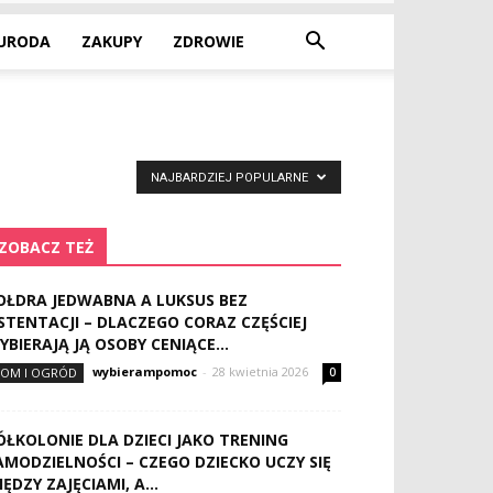
URODA
ZAKUPY
ZDROWIE
NAJBARDZIEJ POPULARNE
ZOBACZ TEŻ
OŁDRA JEDWABNA A LUKSUS BEZ
STENTACJI – DLACZEGO CORAZ CZĘŚCIEJ
YBIERAJĄ JĄ OSOBY CENIĄCE...
wybierampomoc
-
28 kwietnia 2026
OM I OGRÓD
0
ÓŁKOLONIE DLA DZIECI JAKO TRENING
AMODZIELNOŚCI – CZEGO DZIECKO UCZY SIĘ
IĘDZY ZAJĘCIAMI, A...