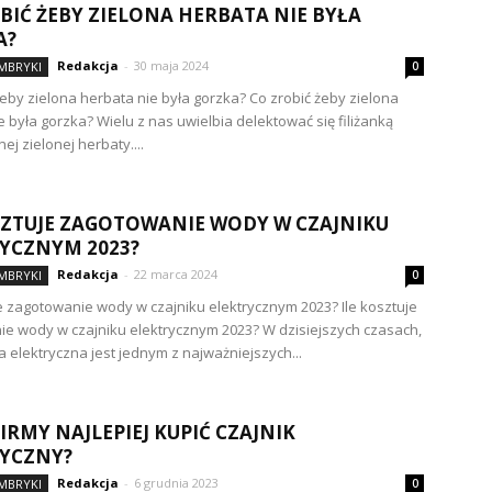
BIĆ ŻEBY ZIELONA HERBATA NIE BYŁA
A?
Redakcja
-
30 maja 2024
IMBRYKI
0
żeby zielona herbata nie była gorzka? Co zrobić żeby zielona
e była gorzka? Wielu z nas uwielbia delektować się filiżanką
j zielonej herbaty....
SZTUJE ZAGOTOWANIE WODY W CZAJNIKU
YCZNYM 2023?
Redakcja
-
22 marca 2024
IMBRYKI
0
je zagotowanie wody w czajniku elektrycznym 2023? Ile kosztuje
e wody w czajniku elektrycznym 2023? W dzisiejszych czasach,
a elektryczna jest jednym z najważniejszych...
FIRMY NAJLEPIEJ KUPIĆ CZAJNIK
YCZNY?
Redakcja
-
6 grudnia 2023
IMBRYKI
0