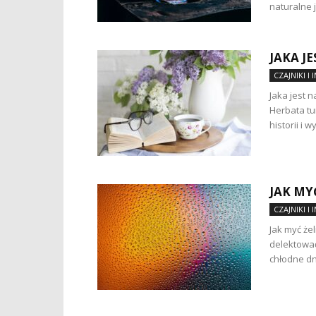
naturalne 
JAKA J
CZAJNIKI I 
Jaka jest 
Herbata tu
historii i 
JAK MY
CZAJNIKI I 
Jak myć żel
delektować
chłodne dn