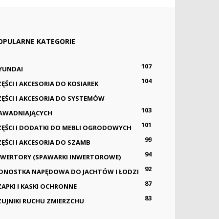
OPULARNE KATEGORIE
107
YUNDAI
104
ZĘŚCI I AKCESORIA DO KOSIAREK
ZĘŚCI I AKCESORIA DO SYSTEMÓW
103
AWADNIAJĄCYCH
101
ZĘŚCI I DODATKI DO MEBLI OGRODOWYCH
99
ZĘŚCI I AKCESORIA DO SZAMB
94
NWERTORY (SPAWARKI INWERTOROWE)
92
EDNOSTKA NAPĘDOWA DO JACHTÓW I ŁODZI
87
ZAPKI I KASKI OCHRONNE
83
ZUJNIKI RUCHU ZMIERZCHU