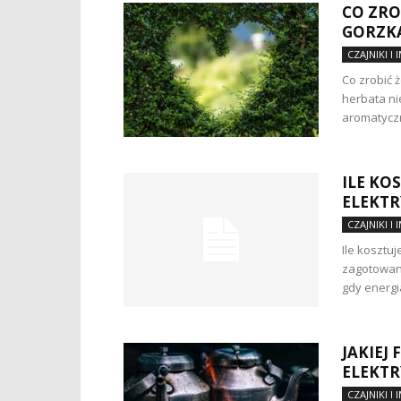
CO ZRO
GORZK
CZAJNIKI I 
Co zrobić 
herbata ni
aromatyczne
ILE KO
ELEKTR
CZAJNIKI I 
Ile kosztu
zagotowani
gdy energi
JAKIEJ 
ELEKTR
CZAJNIKI I 