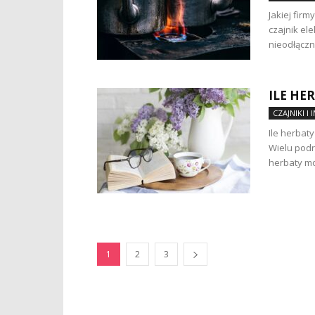
Jakiej firm
czajnik el
nieodłączn
ILE HE
CZAJNIKI I 
Ile herbaty
Wielu podr
herbaty moż
1
2
3