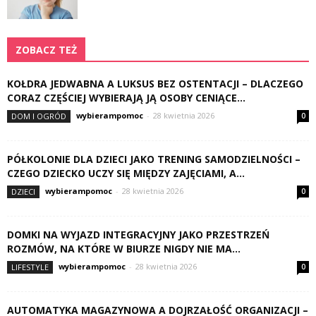
ZOBACZ TEŻ
KOŁDRA JEDWABNA A LUKSUS BEZ OSTENTACJI – DLACZEGO
CORAZ CZĘŚCIEJ WYBIERAJĄ JĄ OSOBY CENIĄCE...
wybierampomoc
-
28 kwietnia 2026
DOM I OGRÓD
0
PÓŁKOLONIE DLA DZIECI JAKO TRENING SAMODZIELNOŚCI –
CZEGO DZIECKO UCZY SIĘ MIĘDZY ZAJĘCIAMI, A...
wybierampomoc
-
28 kwietnia 2026
DZIECI
0
DOMKI NA WYJAZD INTEGRACYJNY JAKO PRZESTRZEŃ
ROZMÓW, NA KTÓRE W BIURZE NIGDY NIE MA...
wybierampomoc
-
28 kwietnia 2026
LIFESTYLE
0
AUTOMATYKA MAGAZYNOWA A DOJRZAŁOŚĆ ORGANIZACJI –