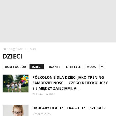
Strona główna
Dzieci
DZIECI
DOM I OGRÓD
DZIECI
FINANSE
LIFESTYLE
MODA
PÓŁKOLONIE DLA DZIECI JAKO TRENING
SAMODZIELNOŚCI – CZEGO DZIECKO UCZY
SIĘ MIĘDZY ZAJĘCIAMI, A...
28 kwietnia 2026
OKULARY DLA DZIECKA – GDZIE SZUKAĆ?
5 marca 2025