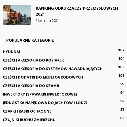
RANKING ODKURZACZY PRZEMYSŁOWYCH
2021
1 kwietnia 2021
POPULARNE KATEGORIE
107
HYUNDAI
104
CZĘŚCI I AKCESORIA DO KOSIAREK
103
CZĘŚCI I AKCESORIA DO SYSTEMÓW NAWADNIAJĄCYCH
101
CZĘŚCI I DODATKI DO MEBLI OGRODOWYCH
99
CZĘŚCI I AKCESORIA DO SZAMB
94
INWERTORY (SPAWARKI INWERTOROWE)
92
JEDNOSTKA NAPĘDOWA DO JACHTÓW I ŁODZI
87
CZAPKI I KASKI OCHRONNE
83
CZUJNIKI RUCHU ZMIERZCHU