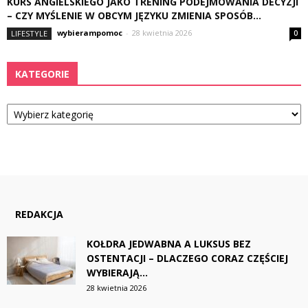
KURS ANGIELSKIEGO JAKO TRENING PODEJMOWANIA DECYZJI
– CZY MYŚLENIE W OBCYM JĘZYKU ZMIENIA SPOSÓB...
wybierampomoc
-
28 kwietnia 2026
LIFESTYLE
0
KATEGORIE
Kategorie
REDAKCJA
KOŁDRA JEDWABNA A LUKSUS BEZ
OSTENTACJI – DLACZEGO CORAZ CZĘŚCIEJ
WYBIERAJĄ...
28 kwietnia 2026