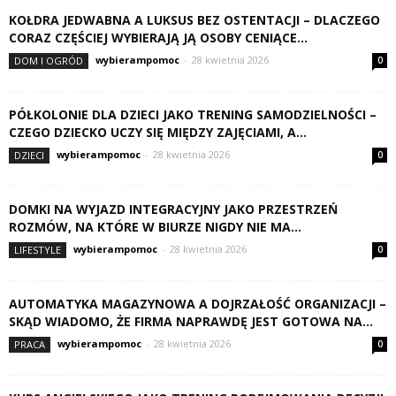
KOŁDRA JEDWABNA A LUKSUS BEZ OSTENTACJI – DLACZEGO
CORAZ CZĘŚCIEJ WYBIERAJĄ JĄ OSOBY CENIĄCE...
wybierampomoc
-
28 kwietnia 2026
DOM I OGRÓD
0
PÓŁKOLONIE DLA DZIECI JAKO TRENING SAMODZIELNOŚCI –
CZEGO DZIECKO UCZY SIĘ MIĘDZY ZAJĘCIAMI, A...
wybierampomoc
-
28 kwietnia 2026
DZIECI
0
DOMKI NA WYJAZD INTEGRACYJNY JAKO PRZESTRZEŃ
ROZMÓW, NA KTÓRE W BIURZE NIGDY NIE MA...
wybierampomoc
-
28 kwietnia 2026
LIFESTYLE
0
AUTOMATYKA MAGAZYNOWA A DOJRZAŁOŚĆ ORGANIZACJI –
SKĄD WIADOMO, ŻE FIRMA NAPRAWDĘ JEST GOTOWA NA...
wybierampomoc
-
28 kwietnia 2026
PRACA
0