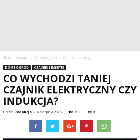
Strona główna
Dom i ogród
Czajniki i imbryki
DOM I OGRÓD
CZAJNIKI I IMBRYKI
CO WYCHODZI TANIEJ
CZAJNIK ELEKTRYCZNY CZY
INDUKCJA?
Przez
Redakcja
-
4 sierpnia 2025
361
0