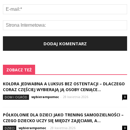
ZOBACZ TEŻ
KOŁDRA JEDWABNA A LUKSUS BEZ OSTENTACJI – DLACZEGO
CORAZ CZĘŚCIEJ WYBIERAJĄ JĄ OSOBY CENIĄCE...
wybierampomoc
-
28 kwietnia 2026
DOM I OGRÓD
0
PÓŁKOLONIE DLA DZIECI JAKO TRENING SAMODZIELNOŚCI –
CZEGO DZIECKO UCZY SIĘ MIĘDZY ZAJĘCIAMI, A...
wybierampomoc
-
28 kwietnia 2026
DZIECI
0