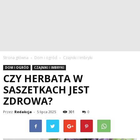
Strona główna
Dom i ogród
Czajniki i imbryki
DOM I OGRÓD
CZAJNIKI I IMBRYKI
CZY HERBATA W
SASZETKACH JEST
ZDROWA?
Przez
Redakcja
-
5 lipca 2025
301
0