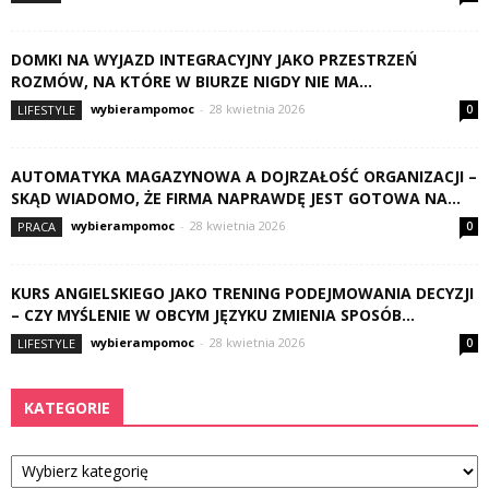
DOMKI NA WYJAZD INTEGRACYJNY JAKO PRZESTRZEŃ
ROZMÓW, NA KTÓRE W BIURZE NIGDY NIE MA...
wybierampomoc
-
28 kwietnia 2026
LIFESTYLE
0
AUTOMATYKA MAGAZYNOWA A DOJRZAŁOŚĆ ORGANIZACJI –
SKĄD WIADOMO, ŻE FIRMA NAPRAWDĘ JEST GOTOWA NA...
wybierampomoc
-
28 kwietnia 2026
PRACA
0
KURS ANGIELSKIEGO JAKO TRENING PODEJMOWANIA DECYZJI
– CZY MYŚLENIE W OBCYM JĘZYKU ZMIENIA SPOSÓB...
wybierampomoc
-
28 kwietnia 2026
LIFESTYLE
0
KATEGORIE
Kategorie