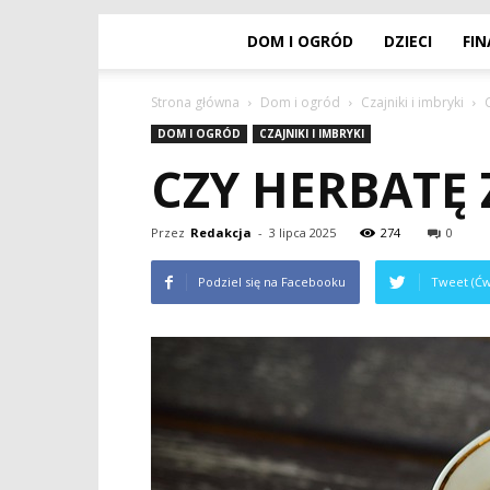
DOM I OGRÓD
DZIECI
FI
Strona główna
Dom i ogród
Czajniki i imbryki
DOM I OGRÓD
CZAJNIKI I IMBRYKI
CZY HERBATĘ
Przez
Redakcja
-
3 lipca 2025
274
0
Podziel się na Facebooku
Tweet (Ćw