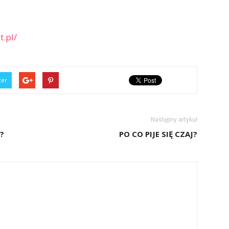
t.pl/
ter
Następny artykuł
?
PO CO PIJE SIĘ CZAJ?