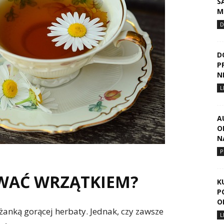
S
M
D
D
P
N
L
A
O
N
P
EWAĆ WRZĄTKIEM?
K
P
O
iżanką gorącej herbaty. Jednak, czy zawsze
L