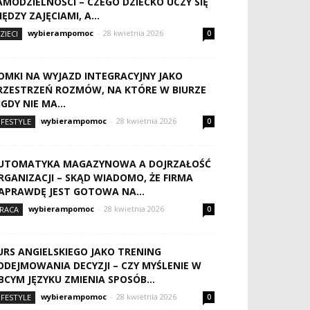
AMODZIELNOŚCI – CZEGO DZIECKO UCZY SIĘ
IĘDZY ZAJĘCIAMI, A...
wybierampomoc
-
28 kwietnia 2026
ZIECI
0
OMKI NA WYJAZD INTEGRACYJNY JAKO
RZESTRZEŃ ROZMÓW, NA KTÓRE W BIURZE
IGDY NIE MA...
wybierampomoc
-
28 kwietnia 2026
IFESTYLE
0
UTOMATYKA MAGAZYNOWA A DOJRZAŁOŚĆ
RGANIZACJI – SKĄD WIADOMO, ŻE FIRMA
APRAWDĘ JEST GOTOWA NA...
wybierampomoc
-
28 kwietnia 2026
RACA
0
URS ANGIELSKIEGO JAKO TRENING
ODEJMOWANIA DECYZJI – CZY MYŚLENIE W
BCYM JĘZYKU ZMIENIA SPOSÓB...
wybierampomoc
-
28 kwietnia 2026
IFESTYLE
0