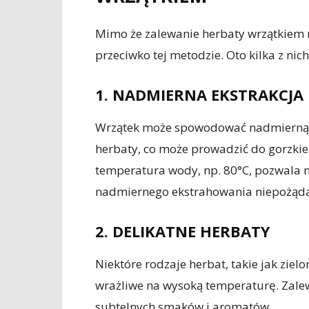
Mimo że zalewanie herbaty wrzątkiem m
przeciwko tej metodzie. Oto kilka z nich
1. NADMIERNA EKSTRAKCJA
Wrzątek może spowodować nadmierną ek
herbaty, co może prowadzić do gorzkie
temperatura wody, np. 80°C, pozwala 
nadmiernego ekstrahowania niepożąda
2. DELIKATNE HERBATY
Niektóre rodzaje herbat, takie jak zielo
wrażliwe na wysoką temperaturę. Zale
subtelnych smaków i aromatów.