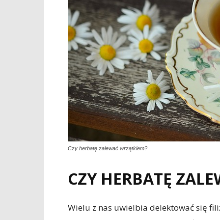
Czy herbatę zalewać wrzątkiem?
CZY HERBATĘ ZAL
Wielu z nas uwielbia delektować się fil