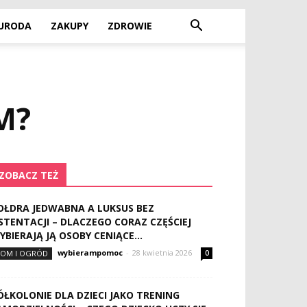
URODA
ZAKUPY
ZDROWIE
M?
ZOBACZ TEŻ
OŁDRA JEDWABNA A LUKSUS BEZ
STENTACJI – DLACZEGO CORAZ CZĘŚCIEJ
YBIERAJĄ JĄ OSOBY CENIĄCE...
wybierampomoc
-
28 kwietnia 2026
OM I OGRÓD
0
ÓŁKOLONIE DLA DZIECI JAKO TRENING