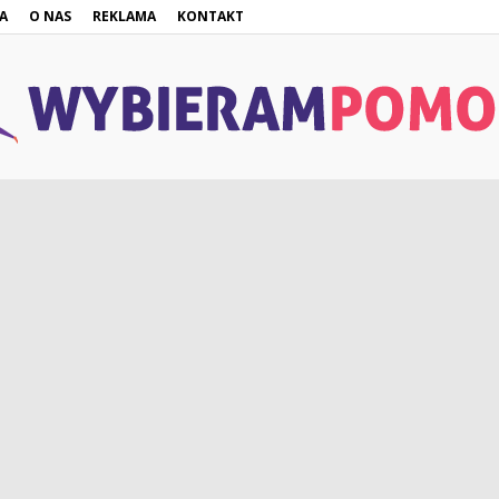
A
O NAS
REKLAMA
KONTAKT
WybieramPomoc.pl