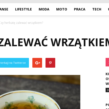
NANSE
LIFESTYLE
MODA
MOTO
PRACA
TECH
Czy herbatę zalewać wrzątkiem?
 ZALEWAĆ WRZĄTKIE
ierkaj) na Twitterze
K
O
W
D
P