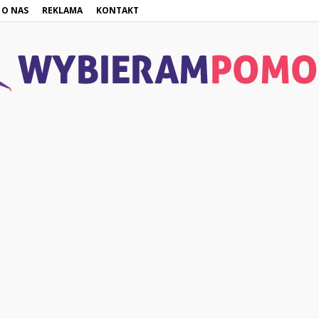
O NAS
REKLAMA
KONTAKT
WybieramPomoc.pl