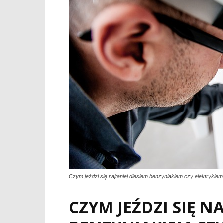
Czym jeździ się najtaniej dieslem benzyniakiem czy elektrykiem
CZYM JEŹDZI SIĘ NA