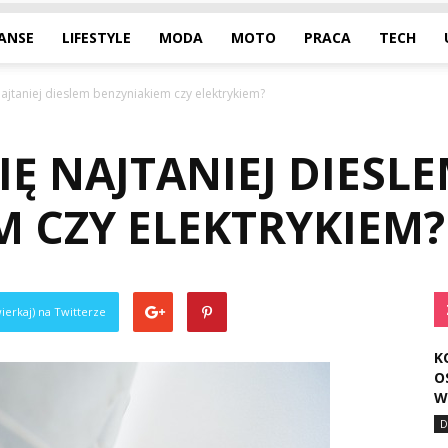
NANSE
LIFESTYLE
MODA
MOTO
PRACA
TECH
najtaniej dieslem benzyniakiem czy elektrykiem?
SIĘ NAJTANIEJ DIESL
M CZY ELEKTRYKIEM?
ierkaj) na Twitterze
K
O
W
D