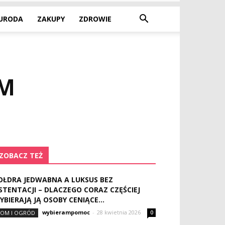
URODA
ZAKUPY
ZDROWIE
EM
ZOBACZ TEŻ
OŁDRA JEDWABNA A LUKSUS BEZ
STENTACJI – DLACZEGO CORAZ CZĘŚCIEJ
YBIERAJĄ JĄ OSOBY CENIĄCE...
wybierampomoc
-
28 kwietnia 2026
OM I OGRÓD
0