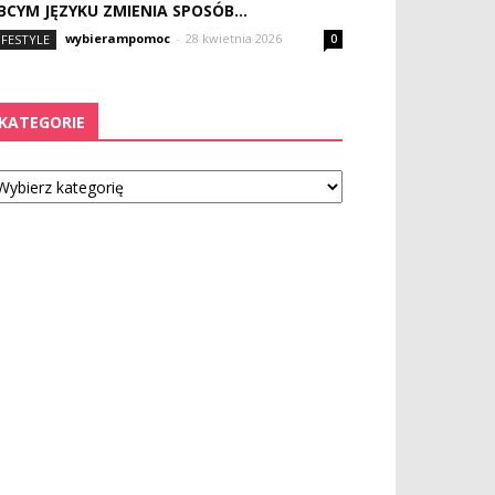
BCYM JĘZYKU ZMIENIA SPOSÓB...
wybierampomoc
-
28 kwietnia 2026
IFESTYLE
0
KATEGORIE
tegorie