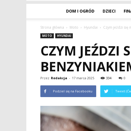
DOM I OGRÓD
DZIECI
FI
Strona główna
Moto
Hyundai
Czym jeździ się 
MOTO
HYUNDAI
CZYM JEŹDZI 
BENZYNIAKIE
Przez
Redakcja
-
17 marca 2025
334
0
Podziel się na Facebooku
Tweet (Ćw