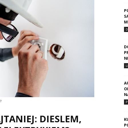
P
S
M
D
D
P
N
L
A
O
N
?
P
JTANIEJ: DIESLEM,
K
P