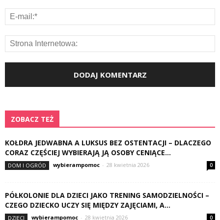
ZOBACZ TEŻ
KOŁDRA JEDWABNA A LUKSUS BEZ OSTENTACJI – DLACZEGO
CORAZ CZĘŚCIEJ WYBIERAJĄ JĄ OSOBY CENIĄCE...
wybierampomoc
-
28 kwietnia 2026
DOM I OGRÓD
0
PÓŁKOLONIE DLA DZIECI JAKO TRENING SAMODZIELNOŚCI –
CZEGO DZIECKO UCZY SIĘ MIĘDZY ZAJĘCIAMI, A...
wybierampomoc
-
28 kwietnia 2026
DZIECI
0