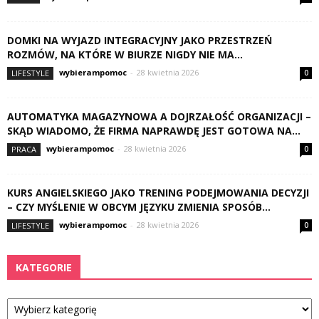
DOMKI NA WYJAZD INTEGRACYJNY JAKO PRZESTRZEŃ
ROZMÓW, NA KTÓRE W BIURZE NIGDY NIE MA...
wybierampomoc
-
28 kwietnia 2026
LIFESTYLE
0
AUTOMATYKA MAGAZYNOWA A DOJRZAŁOŚĆ ORGANIZACJI –
SKĄD WIADOMO, ŻE FIRMA NAPRAWDĘ JEST GOTOWA NA...
wybierampomoc
-
28 kwietnia 2026
PRACA
0
KURS ANGIELSKIEGO JAKO TRENING PODEJMOWANIA DECYZJI
– CZY MYŚLENIE W OBCYM JĘZYKU ZMIENIA SPOSÓB...
wybierampomoc
-
28 kwietnia 2026
LIFESTYLE
0
KATEGORIE
Kategorie