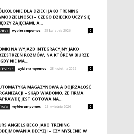
ÓŁKOLONIE DLA DZIECI JAKO TRENING
AMODZIELNOŚCI – CZEGO DZIECKO UCZY SIĘ
IĘDZY ZAJĘCIAMI, A...
wybierampomoc
-
28 kwietnia 2026
ZIECI
0
OMKI NA WYJAZD INTEGRACYJNY JAKO
RZESTRZEŃ ROZMÓW, NA KTÓRE W BIURZE
IGDY NIE MA...
wybierampomoc
-
28 kwietnia 2026
IFESTYLE
0
UTOMATYKA MAGAZYNOWA A DOJRZAŁOŚĆ
RGANIZACJI – SKĄD WIADOMO, ŻE FIRMA
APRAWDĘ JEST GOTOWA NA...
wybierampomoc
-
28 kwietnia 2026
RACA
0
URS ANGIELSKIEGO JAKO TRENING
ODEJMOWANIA DECYZJI – CZY MYŚLENIE W