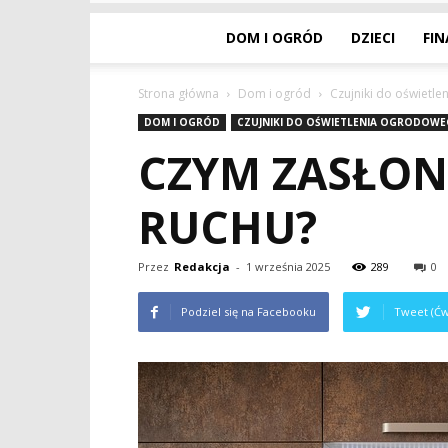
DOM I OGRÓD
DZIECI
FI
Strona główna
Dom i ogród
Czujniki do oświetl
DOM I OGRÓD
CZUJNIKI DO OŚWIETLENIA OGRODOW
CZYM ZASŁON
RUCHU?
Przez
Redakcja
-
1 września 2025
289
0
Podziel się na Facebooku
Tweet (Ćw