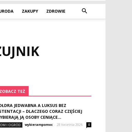
URODA
ZAKUPY
ZDROWIE
UJNIK
ZOBACZ TEŻ
OŁDRA JEDWABNA A LUKSUS BEZ
STENTACJI – DLACZEGO CORAZ CZĘŚCIEJ
YBIERAJĄ JĄ OSOBY CENIĄCE...
wybierampomoc
-
28 kwietnia 2026
OM I OGRÓD
0