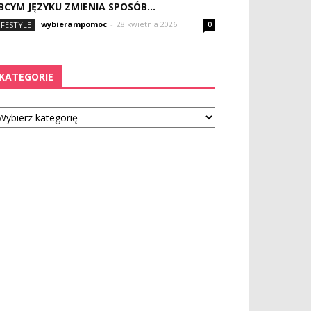
BCYM JĘZYKU ZMIENIA SPOSÓB...
wybierampomoc
-
28 kwietnia 2026
IFESTYLE
0
KATEGORIE
tegorie