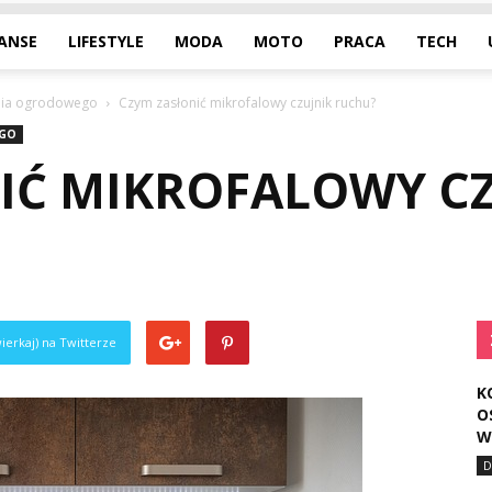
NANSE
LIFESTYLE
MODA
MOTO
PRACA
TECH
enia ogrodowego
Czym zasłonić mikrofalowy czujnik ruchu?
EGO
IĆ MIKROFALOWY CZ
ierkaj) na Twitterze
K
O
W
D