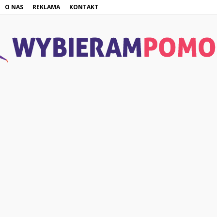
O NAS
REKLAMA
KONTAKT
WybieramPomoc.pl