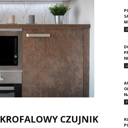
P
S
M
D
D
P
N
L
A
O
N
P
IKROFALOWY CZUJNIK
K
P