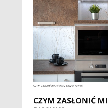
Czym zasłonić mikrofalowy czujnik ruchu?
CZYM ZASŁONIĆ M