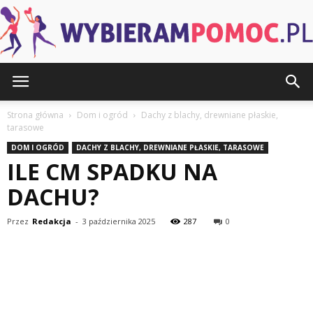
WybieramPomoc.pl
Strona główna
Dom i ogród
Dachy z blachy, drewniane płaskie,
tarasowe
DOM I OGRÓD
DACHY Z BLACHY, DREWNIANE PŁASKIE, TARASOWE
ILE CM SPADKU NA
DACHU?
Przez
Redakcja
-
3 października 2025
287
0