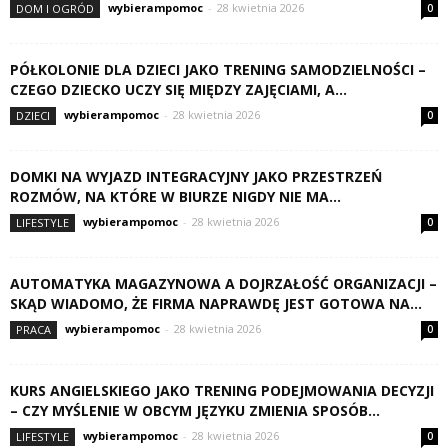
wybierampomoc
-
28 kwietnia 2026
DOM I OGRÓD
0
PÓŁKOLONIE DLA DZIECI JAKO TRENING SAMODZIELNOŚCI –
CZEGO DZIECKO UCZY SIĘ MIĘDZY ZAJĘCIAMI, A...
wybierampomoc
-
28 kwietnia 2026
DZIECI
0
DOMKI NA WYJAZD INTEGRACYJNY JAKO PRZESTRZEŃ
ROZMÓW, NA KTÓRE W BIURZE NIGDY NIE MA...
wybierampomoc
-
28 kwietnia 2026
LIFESTYLE
0
AUTOMATYKA MAGAZYNOWA A DOJRZAŁOŚĆ ORGANIZACJI –
SKĄD WIADOMO, ŻE FIRMA NAPRAWDĘ JEST GOTOWA NA...
wybierampomoc
-
28 kwietnia 2026
PRACA
0
KURS ANGIELSKIEGO JAKO TRENING PODEJMOWANIA DECYZJI
– CZY MYŚLENIE W OBCYM JĘZYKU ZMIENIA SPOSÓB...
wybierampomoc
-
28 kwietnia 2026
LIFESTYLE
0