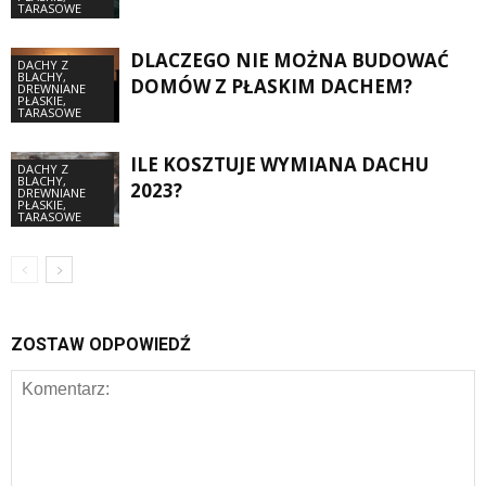
TARASOWE
DLACZEGO NIE MOŻNA BUDOWAĆ
DACHY Z
BLACHY,
DOMÓW Z PŁASKIM DACHEM?
DREWNIANE
PŁASKIE,
TARASOWE
ILE KOSZTUJE WYMIANA DACHU
DACHY Z
BLACHY,
2023?
DREWNIANE
PŁASKIE,
TARASOWE
ZOSTAW ODPOWIEDŹ