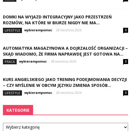
DOMKI NA WYJAZD INTEGRACYJNY JAKO PRZESTRZEŃ
ROZMÓW, NA KTÓRE W BIURZE NIGDY NIE MA...
wybierampomoc
-
28 kwietnia 2026
LIFESTYLE
0
AUTOMATYKA MAGAZYNOWA A DOJRZAŁOŚĆ ORGANIZACJI –
SKĄD WIADOMO, ŻE FIRMA NAPRAWDĘ JEST GOTOWA NA...
wybierampomoc
-
28 kwietnia 2026
PRACA
0
KURS ANGIELSKIEGO JAKO TRENING PODEJMOWANIA DECYZJI
– CZY MYŚLENIE W OBCYM JĘZYKU ZMIENIA SPOSÓB...
wybierampomoc
-
28 kwietnia 2026
LIFESTYLE
0
KATEGORIE
Kategorie