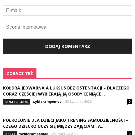
ZOBACZ TEŻ
KOŁDRA JEDWABNA A LUKSUS BEZ OSTENTACJI – DLACZEGO
CORAZ CZĘŚCIEJ WYBIERAJĄ JĄ OSOBY CENIĄCE...
wybierampomoc
-
28 kwietnia 2026
DOM I OGRÓD
0
PÓŁKOLONIE DLA DZIECI JAKO TRENING SAMODZIELNOŚCI –
CZEGO DZIECKO UCZY SIĘ MIĘDZY ZAJĘCIAMI, A...
wybierampomoc
-
28 kwietnia 2026
DZIECI
0