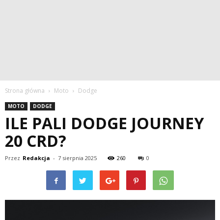
Strona główna
Moto
Dodge
MOTO
DODGE
ILE PALI DODGE JOURNEY
20 CRD?
Przez
Redakcja
-
7 sierpnia 2025
260
0