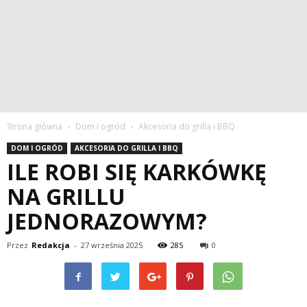
Strona główna
Dom i ogród
Akcesoria do grilla i BBQ
DOM I OGRÓD
AKCESORIA DO GRILLA I BBQ
ILE ROBI SIĘ KARKÓWKĘ
NA GRILLU
JEDNORAZOWYM?
Przez
Redakcja
-
27 września 2025
285
0