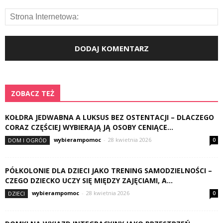
ZOBACZ TEŻ
KOŁDRA JEDWABNA A LUKSUS BEZ OSTENTACJI – DLACZEGO
CORAZ CZĘŚCIEJ WYBIERAJĄ JĄ OSOBY CENIĄCE...
wybierampomoc
-
28 kwietnia 2026
DOM I OGRÓD
0
PÓŁKOLONIE DLA DZIECI JAKO TRENING SAMODZIELNOŚCI –
CZEGO DZIECKO UCZY SIĘ MIĘDZY ZAJĘCIAMI, A...
wybierampomoc
-
28 kwietnia 2026
DZIECI
0