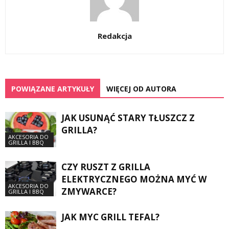
Redakcja
POWIĄZANE ARTYKUŁY
WIĘCEJ OD AUTORA
JAK USUNĄĆ STARY TŁUSZCZ Z
GRILLA?
AKCESORIA DO
GRILLA I BBQ
CZY RUSZT Z GRILLA
ELEKTRYCZNEGO MOŻNA MYĆ W
AKCESORIA DO
ZMYWARCE?
GRILLA I BBQ
JAK MYC GRILL TEFAL?