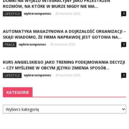
DOMKI NA WYJAZD INTEGRACYJNY JAKO PRZESTRZEŃ
ROZMÓW, NA KTÓRE W BIURZE NIGDY NIE MA...
wybierampomoc
-
28 kwietnia 2026
LIFESTYLE
0
AUTOMATYKA MAGAZYNOWA A DOJRZAŁOŚĆ ORGANIZACJI –
SKĄD WIADOMO, ŻE FIRMA NAPRAWDĘ JEST GOTOWA NA...
wybierampomoc
-
28 kwietnia 2026
PRACA
0
KURS ANGIELSKIEGO JAKO TRENING PODEJMOWANIA DECYZJI
– CZY MYŚLENIE W OBCYM JĘZYKU ZMIENIA SPOSÓB...
wybierampomoc
-
28 kwietnia 2026
LIFESTYLE
0
KATEGORIE
Kategorie