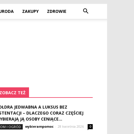
URODA
ZAKUPY
ZDROWIE
ZOBACZ TEŻ
OŁDRA JEDWABNA A LUKSUS BEZ
STENTACJI – DLACZEGO CORAZ CZĘŚCIEJ
YBIERAJĄ JĄ OSOBY CENIĄCE...
wybierampomoc
-
28 kwietnia 2026
OM I OGRÓD
0