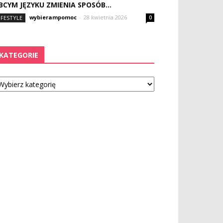
BCYM JĘZYKU ZMIENIA SPOSÓB...
wybierampomoc
-
28 kwietnia 2026
IFESTYLE
0
KATEGORIE
tegorie