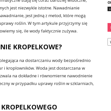
limatyczne stają się coraz bardziej widoczne,
O
ych jest niezwykle istotne. Nawadnianie
L
awadnianie, jest jedną z metod, które mogą
rawy roślin. W tym artykule przyjrzymy się
owiemy się, ile wody faktycznie zużywa.
Ka
ANIE KROPELKOWE?
olegająca na dostarczaniu wody bezpośrednio
ur i kroplowników. Woda jest dostarczana w
 pozwala na dokładne i równomierne nawodnienie
uteczny w przypadku uprawy roślin w szklarniach,
A KROPELKOWEGO