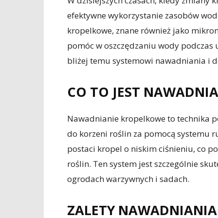
W dzisiejszych czasach, kiedy zmiany k
efektywne wykorzystanie zasobów wodn
kropelkowe, znane również jako mikron
pomóc w oszczędzaniu wody podczas up
bliżej temu systemowi nawadniania i d
CO TO JEST NAWADNI
Nawadnianie kropelkowe to technika p
do korzeni roślin za pomocą systemu r
postaci kropel o niskim ciśnieniu, co
roślin. Ten system jest szczególnie sk
ogrodach warzywnych i sadach.
ZALETY NAWADNIANI