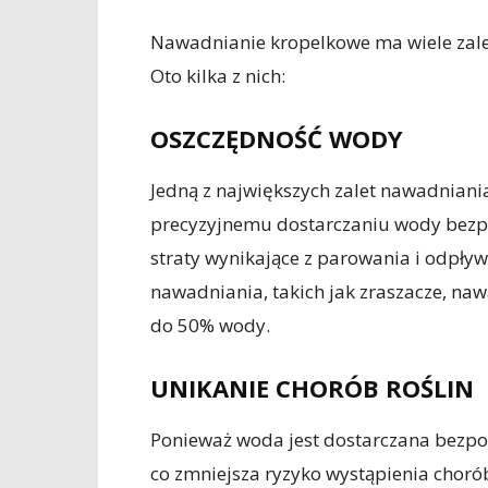
Nawadnianie kropelkowe ma wiele zalet,
Oto kilka z nich:
OSZCZĘDNOŚĆ WODY
Jedną z największych zalet nawadniani
precyzyjnemu dostarczaniu wody bezpoś
straty wynikające z parowania i odpł
nawadniania, takich jak zraszacze, n
do 50% wody.
UNIKANIE CHORÓB ROŚLIN
Ponieważ woda jest dostarczana bezpośr
co zmniejsza ryzyko wystąpienia choró