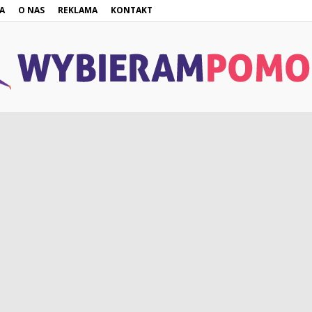
A
O NAS
REKLAMA
KONTAKT
WybieramPomoc.pl