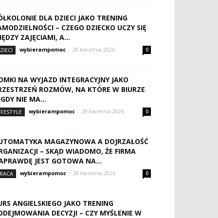
ÓŁKOLONIE DLA DZIECI JAKO TRENING
AMODZIELNOŚCI – CZEGO DZIECKO UCZY SIĘ
IĘDZY ZAJĘCIAMI, A...
wybierampomoc
-
28 kwietnia 2026
ZIECI
0
OMKI NA WYJAZD INTEGRACYJNY JAKO
RZESTRZEŃ ROZMÓW, NA KTÓRE W BIURZE
IGDY NIE MA...
wybierampomoc
-
28 kwietnia 2026
IFESTYLE
0
UTOMATYKA MAGAZYNOWA A DOJRZAŁOŚĆ
RGANIZACJI – SKĄD WIADOMO, ŻE FIRMA
APRAWDĘ JEST GOTOWA NA...
wybierampomoc
-
28 kwietnia 2026
RACA
0
URS ANGIELSKIEGO JAKO TRENING
ODEJMOWANIA DECYZJI – CZY MYŚLENIE W