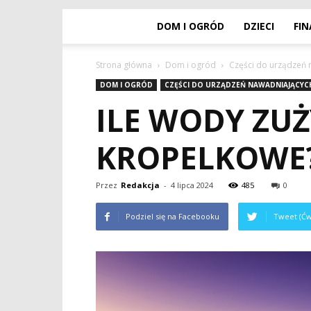
DOM I OGRÓD
DZIECI
FI
Strona główna
Dom i ogród
Części do urządzeń
DOM I OGRÓD
CZĘŚCI DO URZĄDZEŃ NAWADNIAJĄCY
ILE WODY ZU
KROPELKOWE
Przez
Redakcja
-
4 lipca 2024
485
0
Podziel się na Facebooku
Tweet (Ćw