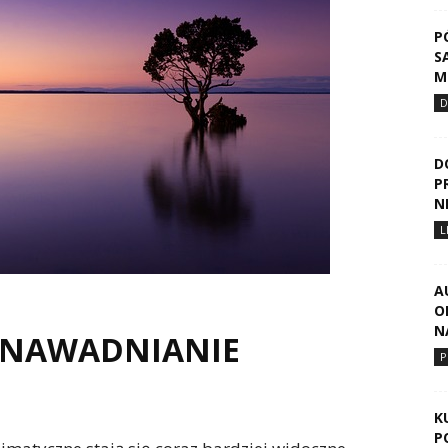
P
S
M
D
D
P
N
L
A
O
N
 NAWADNIANIE
P
K
P