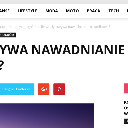
NANSE
LIFESTYLE
MODA
MOTO
PRACA
TECH
 nawadniających ogród
Ile wody zużywa nawadnianie kropelkowe?
CH OGRÓD
ŻYWA NAWADNIANIE
?
ierkaj) na Twitterze
K
O
W
D