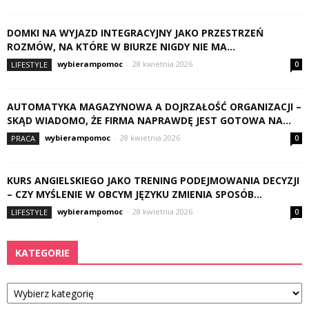
DOMKI NA WYJAZD INTEGRACYJNY JAKO PRZESTRZEŃ
ROZMÓW, NA KTÓRE W BIURZE NIGDY NIE MA...
wybierampomoc
-
28 kwietnia 2026
LIFESTYLE
0
AUTOMATYKA MAGAZYNOWA A DOJRZAŁOŚĆ ORGANIZACJI –
SKĄD WIADOMO, ŻE FIRMA NAPRAWDĘ JEST GOTOWA NA...
wybierampomoc
-
28 kwietnia 2026
PRACA
0
KURS ANGIELSKIEGO JAKO TRENING PODEJMOWANIA DECYZJI
– CZY MYŚLENIE W OBCYM JĘZYKU ZMIENIA SPOSÓB...
wybierampomoc
-
28 kwietnia 2026
LIFESTYLE
0
KATEGORIE
Kategorie