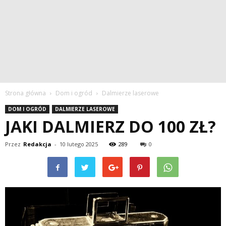
Strona główna
Dom i ogród
Dalmierze laserowe
DOM I OGRÓD
DALMIERZE LASEROWE
JAKI DALMIERZ DO 100 ZŁ?
Przez
Redakcja
-
10 lutego 2025
289
0