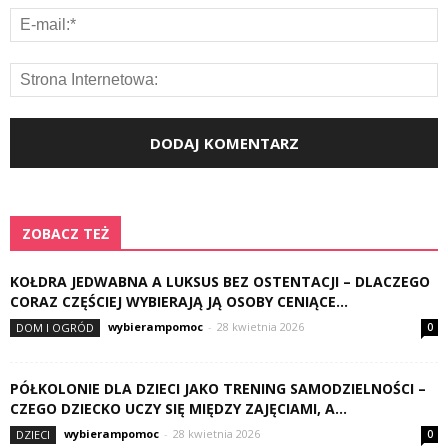
ZOBACZ TEŻ
KOŁDRA JEDWABNA A LUKSUS BEZ OSTENTACJI – DLACZEGO
CORAZ CZĘŚCIEJ WYBIERAJĄ JĄ OSOBY CENIĄCE...
wybierampomoc
-
28 kwietnia 2026
DOM I OGRÓD
0
PÓŁKOLONIE DLA DZIECI JAKO TRENING SAMODZIELNOŚCI –
CZEGO DZIECKO UCZY SIĘ MIĘDZY ZAJĘCIAMI, A...
wybierampomoc
-
28 kwietnia 2026
DZIECI
0