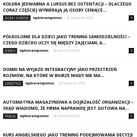
KOŁDRA JEDWABNA A LUKSUS BEZ OSTENTACJI – DLACZEGO
CORAZ CZĘŚCIEJ WYBIERAJĄ JĄ OSOBY CENIĄCE...
wybierampomoc
-
28 kwietnia 2026
DOM I OGRÓD
0
PÓŁKOLONIE DLA DZIECI JAKO TRENING SAMODZIELNOŚCI –
CZEGO DZIECKO UCZY SIĘ MIĘDZY ZAJĘCIAMI, A...
wybierampomoc
-
28 kwietnia 2026
DZIECI
0
DOMKI NA WYJAZD INTEGRACYJNY JAKO PRZESTRZEŃ
ROZMÓW, NA KTÓRE W BIURZE NIGDY NIE MA...
wybierampomoc
-
28 kwietnia 2026
LIFESTYLE
0
AUTOMATYKA MAGAZYNOWA A DOJRZAŁOŚĆ ORGANIZACJI –
SKĄD WIADOMO, ŻE FIRMA NAPRAWDĘ JEST GOTOWA NA...
wybierampomoc
-
28 kwietnia 2026
PRACA
0
KURS ANGIELSKIEGO JAKO TRENING PODEJMOWANIA DECYZJI