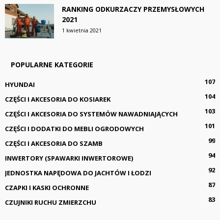
RANKING ODKURZACZY PRZEMYSŁOWYCH
2021
1 kwietnia 2021
POPULARNE KATEGORIE
107
HYUNDAI
104
CZĘŚCI I AKCESORIA DO KOSIAREK
103
CZĘŚCI I AKCESORIA DO SYSTEMÓW NAWADNIAJĄCYCH
101
CZĘŚCI I DODATKI DO MEBLI OGRODOWYCH
99
CZĘŚCI I AKCESORIA DO SZAMB
94
INWERTORY (SPAWARKI INWERTOROWE)
92
JEDNOSTKA NAPĘDOWA DO JACHTÓW I ŁODZI
87
CZAPKI I KASKI OCHRONNE
83
CZUJNIKI RUCHU ZMIERZCHU