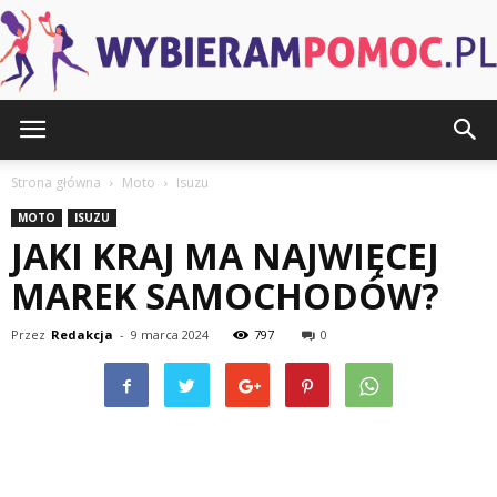
WybieramPomoc.pl
Strona główna
Moto
Isuzu
MOTO
ISUZU
JAKI KRAJ MA NAJWIĘCEJ
MAREK SAMOCHODÓW?
Przez
Redakcja
-
9 marca 2024
797
0