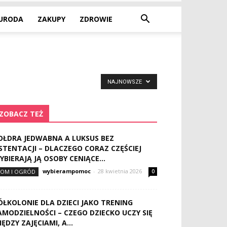
URODA
ZAKUPY
ZDROWIE
NAJNOWSZE
ZOBACZ TEŻ
OŁDRA JEDWABNA A LUKSUS BEZ
STENTACJI – DLACZEGO CORAZ CZĘŚCIEJ
YBIERAJĄ JĄ OSOBY CENIĄCE...
wybierampomoc
-
28 kwietnia 2026
OM I OGRÓD
0
ÓŁKOLONIE DLA DZIECI JAKO TRENING
AMODZIELNOŚCI – CZEGO DZIECKO UCZY SIĘ
IĘDZY ZAJĘCIAMI, A...