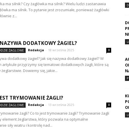
ka ma silnik? Czy żaglówka ma silnik? Wielu ludzi zastanawia
D
aglówka ma silnik. To pytanie jest zrozumiałe, ponieważ żaglówki
ównie z...
D
P
N
L
Ę NAZYWA DODATKOWY ŻAGIEL?
Redakcja
-
18 września 2025
ŁODZIE ŻAGLOWE
0
zywa dodatkowy żagiel? Jak się nazywa dodatkowy żagiel? W
A
m artykule przyjrzymy się tematowi dodatkowych żagli, które są
O
żeglarstwie. Dowiemy się, jakie...
N
P
K
JEST TRYMOWANIE ŻAGLI?
P
Redakcja
-
13 września 2025
ŁODZIE ŻAGLOWE
0
O
 trymowanie żagli? Co to jest trymowanie żagli? Trymowanie żagli
L
y element żeglarstwa, który pozwala na optymalne
ie siły wiatru i kontrolę nad...