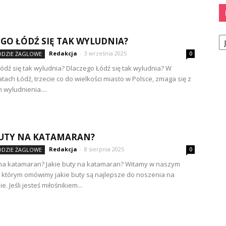
Ka
GO ŁÓDŹ SIĘ TAK WYLUDNIA?
Redakcja
-
3 września 2025
ŁODZIE ŻAGLOWE
0
ódź się tak wyludnia? Dlaczego Łódź się tak wyludnia? W
atach Łódź, trzecie co do wielkości miasto w Polsce, zmaga się z
wyludnienia....
BUTY NA KATAMARAN?
Redakcja
-
8 sierpnia 2025
ŁODZIE ŻAGLOWE
0
 na katamaran? Jakie buty na katamaran? Witamy w naszym
w którym omówimy jakie buty są najlepsze do noszenia na
. Jeśli jesteś miłośnikiem...