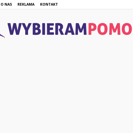
O NAS
REKLAMA
KONTAKT
WybieramPomoc.pl