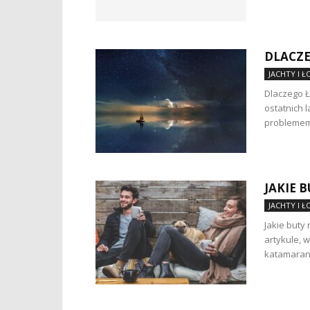
DLACZE
JACHTY I 
Dlaczego Ł
ostatnich l
problemem 
JAKIE 
JACHTY I 
Jakie buty
artykule, 
katamaranie