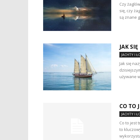
Czy żaglów
się, czy ż
są znane gł
JAK SI
JACHTY I 
Jak się na
dzisiejszy
używane w 
CO TO 
JACHTY I 
Co to jest
to kluczow
wykorzystan