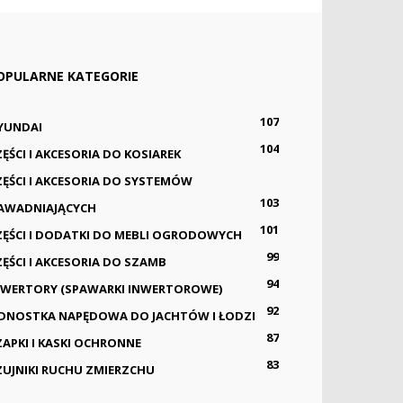
OPULARNE KATEGORIE
107
YUNDAI
104
ZĘŚCI I AKCESORIA DO KOSIAREK
ZĘŚCI I AKCESORIA DO SYSTEMÓW
103
AWADNIAJĄCYCH
101
ZĘŚCI I DODATKI DO MEBLI OGRODOWYCH
99
ZĘŚCI I AKCESORIA DO SZAMB
94
NWERTORY (SPAWARKI INWERTOROWE)
92
EDNOSTKA NAPĘDOWA DO JACHTÓW I ŁODZI
87
ZAPKI I KASKI OCHRONNE
83
ZUJNIKI RUCHU ZMIERZCHU