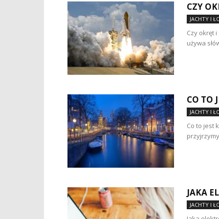
CZY OK
JACHTY I 
Czy okręt i
używa słów 
CO TO J
JACHTY I 
Co to jest 
przyjrzymy 
JAKA E
JACHTY I 
Jaka elektr