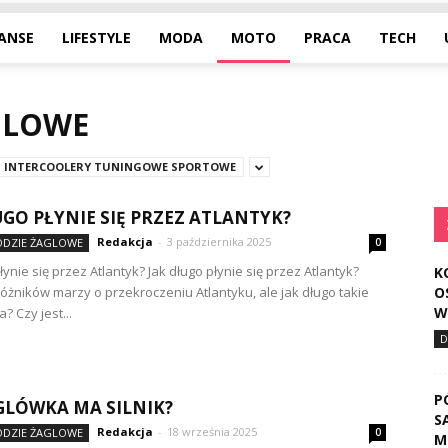
NANSE
LIFESTYLE
MODA
MOTO
PRACA
TECH
AGLOWE
INTERCOOLERY TUNINGOWE SPORTOWE
UGO PŁYNIE SIĘ PRZEZ ATLANTYK?
Redakcja
-
3 października 2025
ŁODZIE ŻAGLOWE
0
łynie się przez Atlantyk? Jak długo płynie się przez Atlantyk?
K
óżników marzy o przekroczeniu Atlantyku, ale jak długo takie
O
W
? Czy jest...
D
P
GLÓWKA MA SILNIK?
S
Redakcja
-
18 września 2025
ŁODZIE ŻAGLOWE
0
M