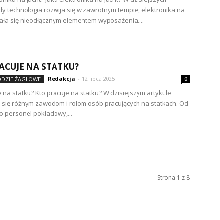
dy technologia rozwija się w zawrotnym tempie, elektronika na
tała się nieodłącznym elementem wyposażenia....
ACUJE NA STATKU?
Redakcja
-
12 lipca 2025
ŁODZIE ŻAGLOWE
0
e na statku? Kto pracuje na statku? W dzisiejszym artykule
 się różnym zawodom i rolom osób pracujących na statkach. Od
o personel pokładowy,...
Strona 1 z 8