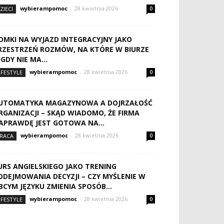
wybierampomoc
-
28 kwietnia 2026
ZIECI
0
OMKI NA WYJAZD INTEGRACYJNY JAKO
RZESTRZEŃ ROZMÓW, NA KTÓRE W BIURZE
IGDY NIE MA...
wybierampomoc
-
28 kwietnia 2026
IFESTYLE
0
UTOMATYKA MAGAZYNOWA A DOJRZAŁOŚĆ
RGANIZACJI – SKĄD WIADOMO, ŻE FIRMA
APRAWDĘ JEST GOTOWA NA...
wybierampomoc
-
28 kwietnia 2026
RACA
0
URS ANGIELSKIEGO JAKO TRENING
ODEJMOWANIA DECYZJI – CZY MYŚLENIE W
BCYM JĘZYKU ZMIENIA SPOSÓB...
wybierampomoc
-
28 kwietnia 2026
IFESTYLE
0