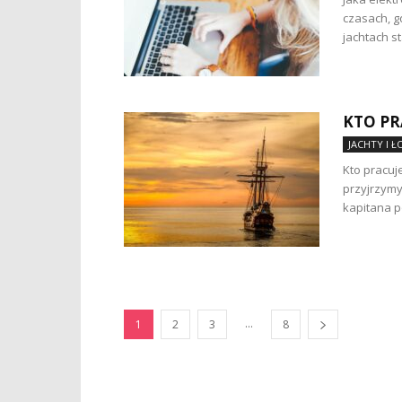
czasach, g
jachtach s
KTO PR
JACHTY I 
Kto pracuj
przyjrzymy
kapitana p
...
1
2
3
8