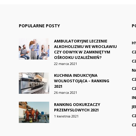
POPULARNE POSTY
P
AMBULATORYJNE LECZENIE
H
ALKOHOLIZMU WE WROCŁAWIU
CZY ODWYK W ZAMKNIĘTYM
C
OŚRODKU UZALEŻNIEŃ?
C
22 marca 2021
N
KUCHNIA INDUKCYJNA
C
WOLNOSTOJĄCA – RANKING
2021
C
26 marca 2021
I
RANKING ODKURZACZY
J
PRZEMYSŁOWYCH 2021
C
1 kwietnia 2021
C