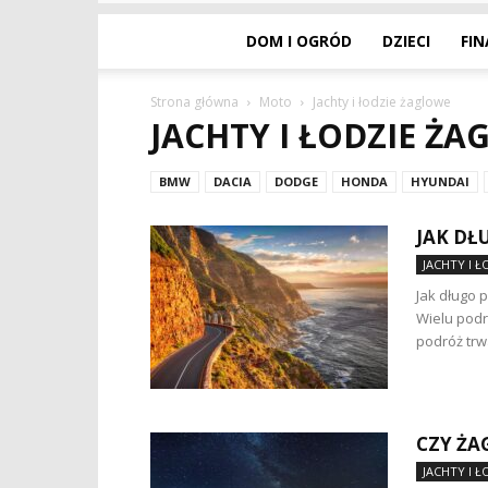
DOM I OGRÓD
DZIECI
FI
Strona główna
Moto
Jachty i łodzie żaglowe
JACHTY I ŁODZIE Ż
BMW
DACIA
DODGE
HONDA
HYUNDAI
JAK DŁ
JACHTY I 
Jak długo p
Wielu podr
podróż trwa
CZY ŻA
JACHTY I 