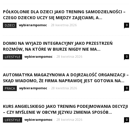
PÓŁKOLONIE DLA DZIECI JAKO TRENING SAMODZIELNOŚCI –
CZEGO DZIECKO UCZY SIĘ MIĘDZY ZAJĘCIAMI, A...
wybierampomoc
-
28 kwietnia 2026
DZIECI
0
DOMKI NA WYJAZD INTEGRACYJNY JAKO PRZESTRZEŃ
ROZMÓW, NA KTÓRE W BIURZE NIGDY NIE MA...
wybierampomoc
-
28 kwietnia 2026
LIFESTYLE
0
AUTOMATYKA MAGAZYNOWA A DOJRZAŁOŚĆ ORGANIZACJI –
SKĄD WIADOMO, ŻE FIRMA NAPRAWDĘ JEST GOTOWA NA...
wybierampomoc
-
28 kwietnia 2026
PRACA
0
KURS ANGIELSKIEGO JAKO TRENING PODEJMOWANIA DECYZJI
– CZY MYŚLENIE W OBCYM JĘZYKU ZMIENIA SPOSÓB...
wybierampomoc
-
28 kwietnia 2026
LIFESTYLE
0