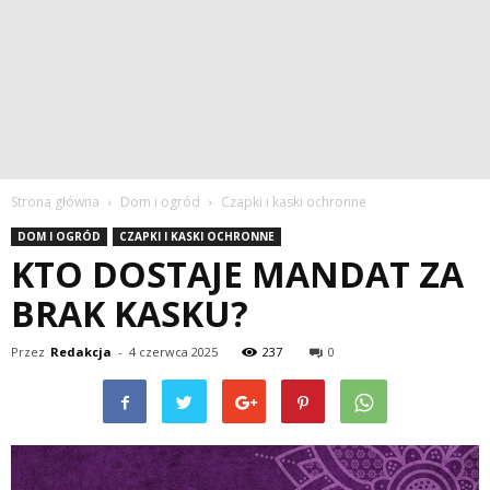
Strona główna
Dom i ogród
Czapki i kaski ochronne
DOM I OGRÓD
CZAPKI I KASKI OCHRONNE
KTO DOSTAJE MANDAT ZA
BRAK KASKU?
Przez
Redakcja
-
4 czerwca 2025
237
0