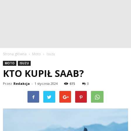
Strona główna
Moto
Isuzu
MOTO
ISUZU
KTO KUPIŁ SAAB?
Przez
Redakcja
-
1 stycznia 2024
615
0