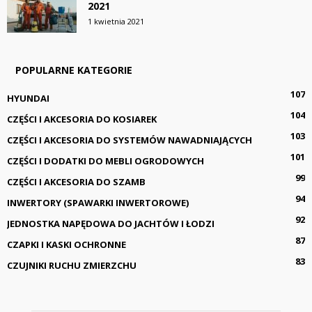
2021
1 kwietnia 2021
POPULARNE KATEGORIE
107
HYUNDAI
104
CZĘŚCI I AKCESORIA DO KOSIAREK
103
CZĘŚCI I AKCESORIA DO SYSTEMÓW NAWADNIAJĄCYCH
101
CZĘŚCI I DODATKI DO MEBLI OGRODOWYCH
99
CZĘŚCI I AKCESORIA DO SZAMB
94
INWERTORY (SPAWARKI INWERTOROWE)
92
JEDNOSTKA NAPĘDOWA DO JACHTÓW I ŁODZI
87
CZAPKI I KASKI OCHRONNE
83
CZUJNIKI RUCHU ZMIERZCHU