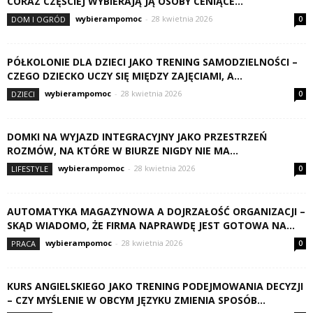
CORAZ CZĘŚCIEJ WYBIERAJĄ JĄ OSOBY CENIĄCE...
wybierampomoc
-
28 kwietnia 2026
DOM I OGRÓD
0
PÓŁKOLONIE DLA DZIECI JAKO TRENING SAMODZIELNOŚCI –
CZEGO DZIECKO UCZY SIĘ MIĘDZY ZAJĘCIAMI, A...
wybierampomoc
-
28 kwietnia 2026
DZIECI
0
DOMKI NA WYJAZD INTEGRACYJNY JAKO PRZESTRZEŃ
ROZMÓW, NA KTÓRE W BIURZE NIGDY NIE MA...
wybierampomoc
-
28 kwietnia 2026
LIFESTYLE
0
AUTOMATYKA MAGAZYNOWA A DOJRZAŁOŚĆ ORGANIZACJI –
SKĄD WIADOMO, ŻE FIRMA NAPRAWDĘ JEST GOTOWA NA...
wybierampomoc
-
28 kwietnia 2026
PRACA
0
KURS ANGIELSKIEGO JAKO TRENING PODEJMOWANIA DECYZJI
– CZY MYŚLENIE W OBCYM JĘZYKU ZMIENIA SPOSÓB...