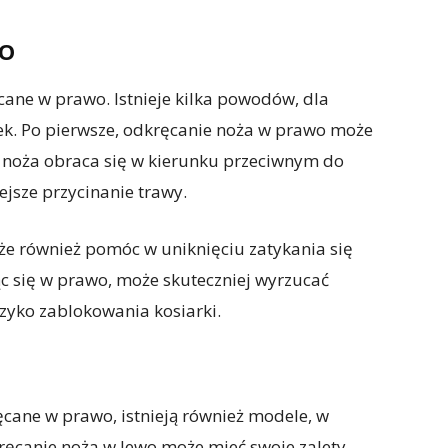
WO
cane w prawo. Istnieje kilka powodów, dla
nek. Po pierwsze, odkręcanie noża w prawo może
ze noża obraca się w kierunku przeciwnym do
ejsze przycinanie trawy.
e również pomóc w uniknięciu zatykania się
ąc się w prawo, może skuteczniej wyrzucać
yzyko zablokowania kosiarki.
cane w prawo, istnieją również modele, w
ręcanie noża w lewo może mieć swoje zalety,