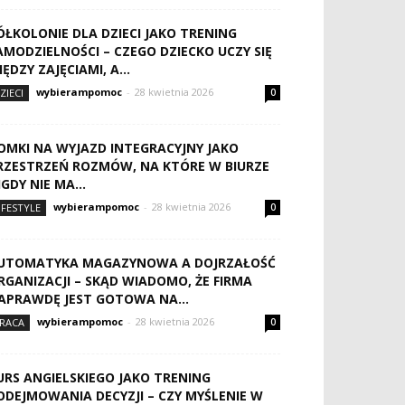
ÓŁKOLONIE DLA DZIECI JAKO TRENING
AMODZIELNOŚCI – CZEGO DZIECKO UCZY SIĘ
IĘDZY ZAJĘCIAMI, A...
wybierampomoc
-
28 kwietnia 2026
ZIECI
0
OMKI NA WYJAZD INTEGRACYJNY JAKO
RZESTRZEŃ ROZMÓW, NA KTÓRE W BIURZE
IGDY NIE MA...
wybierampomoc
-
28 kwietnia 2026
IFESTYLE
0
UTOMATYKA MAGAZYNOWA A DOJRZAŁOŚĆ
RGANIZACJI – SKĄD WIADOMO, ŻE FIRMA
APRAWDĘ JEST GOTOWA NA...
wybierampomoc
-
28 kwietnia 2026
RACA
0
URS ANGIELSKIEGO JAKO TRENING
ODEJMOWANIA DECYZJI – CZY MYŚLENIE W