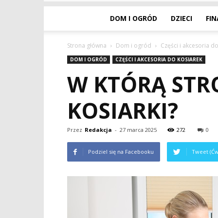
DOM I OGRÓD
DZIECI
FI
Strona główna
Dom i ogród
Części i akcesoria d
DOM I OGRÓD
CZĘŚCI I AKCESORIA DO KOSIAREK
W KTÓRĄ STR
KOSIARKI?
Przez
Redakcja
-
27 marca 2025
272
0
Podziel się na Facebooku
Tweet (Ćw