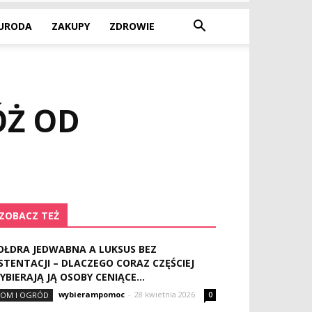
URODA
ZAKUPY
ZDROWIE
ÓŻ OD
ZOBACZ TEŻ
OŁDRA JEDWABNA A LUKSUS BEZ
STENTACJI – DLACZEGO CORAZ CZĘŚCIEJ
YBIERAJĄ JĄ OSOBY CENIĄCE...
wybierampomoc
-
28 kwietnia 2026
OM I OGRÓD
0