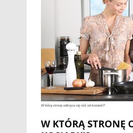
W którą stronę odkręca się nóż od kosiarki?
W KTÓRĄ STRONĘ O