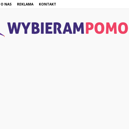
O NAS
REKLAMA
KONTAKT
WybieramPomoc.pl