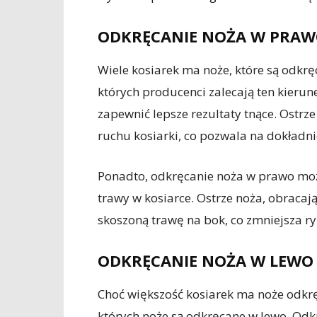
ODKRĘCANIE NOŻA W PRA
Wiele kosiarek ma noże, które są odkrę
których producenci zalecają ten kieru
zapewnić lepsze rezultaty tnące. Ostr
ruchu kosiarki, co pozwala na dokładni
Ponadto, odkręcanie noża w prawo moż
trawy w kosiarce. Ostrze noża, obracaj
skoszoną trawę na bok, co zmniejsza r
ODKRĘCANIE NOŻA W LEWO
Choć większość kosiarek ma noże odkrę
których noże są odkręcane w lewo. Odk