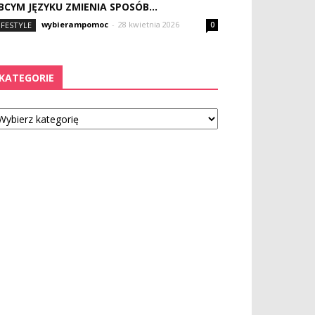
BCYM JĘZYKU ZMIENIA SPOSÓB...
wybierampomoc
-
28 kwietnia 2026
IFESTYLE
0
KATEGORIE
tegorie