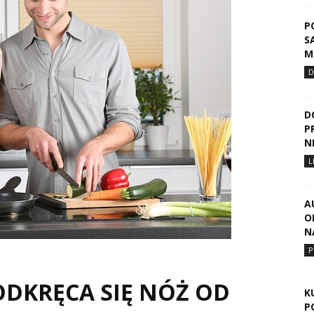
P
S
M
D
D
P
N
L
A
O
N
P
DKRĘCA SIĘ NÓŻ OD
K
P