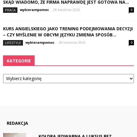
SKĄD WIADOMO, ŻE FIRMA NAPRAWDĘ JEST GOTOWA NA...
wybierampomoc
-
28 kwietnia 2026
PRACA
0
KURS ANGIELSKIEGO JAKO TRENING PODEJMOWANIA DECYZJI
– CZY MYŚLENIE W OBCYM JĘZYKU ZMIENIA SPOSÓB...
wybierampomoc
-
28 kwietnia 2026
LIFESTYLE
0
KATEGORIE
Kategorie
REDAKCJA
KOŁDRA JEDWABNA A LUKSUS BEZ