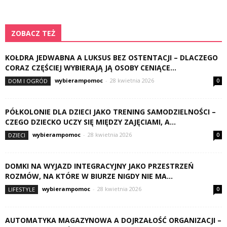
ZOBACZ TEŻ
KOŁDRA JEDWABNA A LUKSUS BEZ OSTENTACJI – DLACZEGO
CORAZ CZĘŚCIEJ WYBIERAJĄ JĄ OSOBY CENIĄCE...
wybierampomoc
-
28 kwietnia 2026
DOM I OGRÓD
0
PÓŁKOLONIE DLA DZIECI JAKO TRENING SAMODZIELNOŚCI –
CZEGO DZIECKO UCZY SIĘ MIĘDZY ZAJĘCIAMI, A...
wybierampomoc
-
28 kwietnia 2026
DZIECI
0
DOMKI NA WYJAZD INTEGRACYJNY JAKO PRZESTRZEŃ
ROZMÓW, NA KTÓRE W BIURZE NIGDY NIE MA...
wybierampomoc
-
28 kwietnia 2026
LIFESTYLE
0
AUTOMATYKA MAGAZYNOWA A DOJRZAŁOŚĆ ORGANIZACJI –