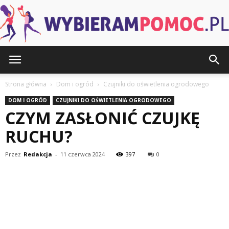
WybieramPomoc.pl
Strona główna
Dom i ogród
Czujniki do oświetlenia ogrodowego
DOM I OGRÓD
CZUJNIKI DO OŚWIETLENIA OGRODOWEGO
CZYM ZASŁONIĆ CZUJKĘ
RUCHU?
Przez
Redakcja
-
11 czerwca 2024
397
0