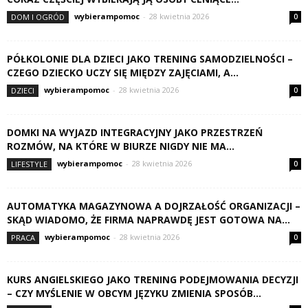
wybierampomoc
-
28 kwietnia 2026
DOM I OGRÓD
0
PÓŁKOLONIE DLA DZIECI JAKO TRENING SAMODZIELNOŚCI –
CZEGO DZIECKO UCZY SIĘ MIĘDZY ZAJĘCIAMI, A...
wybierampomoc
-
28 kwietnia 2026
DZIECI
0
DOMKI NA WYJAZD INTEGRACYJNY JAKO PRZESTRZEŃ
ROZMÓW, NA KTÓRE W BIURZE NIGDY NIE MA...
wybierampomoc
-
28 kwietnia 2026
LIFESTYLE
0
AUTOMATYKA MAGAZYNOWA A DOJRZAŁOŚĆ ORGANIZACJI –
SKĄD WIADOMO, ŻE FIRMA NAPRAWDĘ JEST GOTOWA NA...
wybierampomoc
-
28 kwietnia 2026
PRACA
0
KURS ANGIELSKIEGO JAKO TRENING PODEJMOWANIA DECYZJI
– CZY MYŚLENIE W OBCYM JĘZYKU ZMIENIA SPOSÓB...