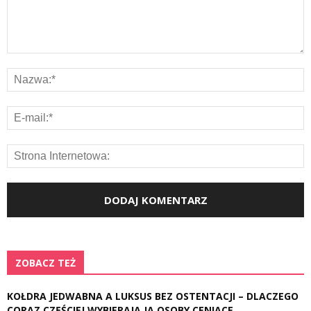
ZOBACZ TEŻ
KOŁDRA JEDWABNA A LUKSUS BEZ OSTENTACJI – DLACZEGO
CORAZ CZĘŚCIEJ WYBIERAJĄ JĄ OSOBY CENIĄCE...