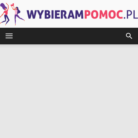
WybieramPomoc.pl