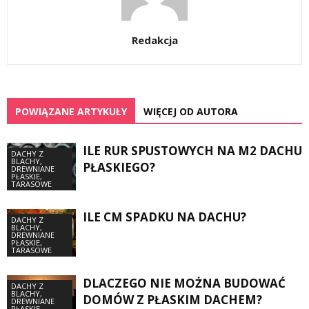
Redakcja
POWIĄZANE ARTYKUŁY
WIĘCEJ OD AUTORA
ILE RUR SPUSTOWYCH NA M2 DACHU
DACHY Z
BLACHY,
PŁASKIEGO?
DREWNIANE
PŁASKIE,
TARASOWE
ILE CM SPADKU NA DACHU?
DACHY Z
BLACHY,
DREWNIANE
PŁASKIE,
TARASOWE
DLACZEGO NIE MOŻNA BUDOWAĆ
DACHY Z
BLACHY,
DOMÓW Z PŁASKIM DACHEM?
DREWNIANE
PŁASKIE,