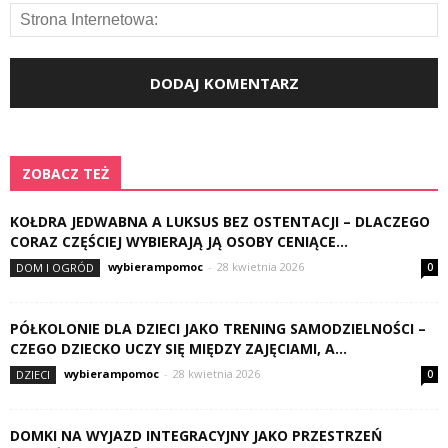
ZOBACZ TEŻ
KOŁDRA JEDWABNA A LUKSUS BEZ OSTENTACJI – DLACZEGO
CORAZ CZĘŚCIEJ WYBIERAJĄ JĄ OSOBY CENIĄCE...
wybierampomoc
-
28 kwietnia 2026
DOM I OGRÓD
0
PÓŁKOLONIE DLA DZIECI JAKO TRENING SAMODZIELNOŚCI –
CZEGO DZIECKO UCZY SIĘ MIĘDZY ZAJĘCIAMI, A...
wybierampomoc
-
28 kwietnia 2026
DZIECI
0
DOMKI NA WYJAZD INTEGRACYJNY JAKO PRZESTRZEŃ