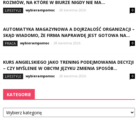
ROZMÓW, NA KTÓRE W BIURZE NIGDY NIE MA...
wybierampomoc
-
28 kwietnia 2026
LIFESTYLE
0
AUTOMATYKA MAGAZYNOWA A DOJRZAŁOŚĆ ORGANIZACJI –
SKĄD WIADOMO, ŻE FIRMA NAPRAWDĘ JEST GOTOWA NA...
wybierampomoc
-
28 kwietnia 2026
PRACA
0
KURS ANGIELSKIEGO JAKO TRENING PODEJMOWANIA DECYZJI
– CZY MYŚLENIE W OBCYM JĘZYKU ZMIENIA SPOSÓB...
wybierampomoc
-
28 kwietnia 2026
LIFESTYLE
0
KATEGORIE
Kategorie