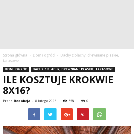
Strona główna
Dom i ogród
Dachy z blachy, drewniane płaskie,
tarasowe
DOM I OGRÓD
DACHY Z BLACHY, DREWNIANE PŁASKIE, TARASOWE
ILE KOSZTUJE KROKWIE
8X16?
Przez
Redakcja
-
8 lutego 2025
558
0