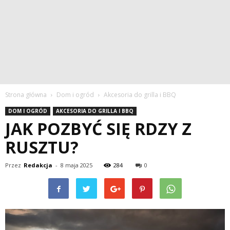
Strona główna
Dom i ogród
Akcesoria do grilla i BBQ
DOM I OGRÓD
AKCESORIA DO GRILLA I BBQ
JAK POZBYĆ SIĘ RDZY Z
RUSZTU?
Przez
Redakcja
-
8 maja 2025
284
0