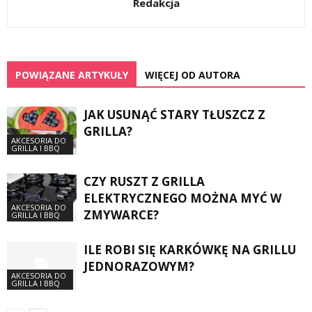
Redakcja
POWIĄZANE ARTYKUŁY
WIĘCEJ OD AUTORA
JAK USUNĄĆ STARY TŁUSZCZ Z
GRILLA?
AKCESORIA DO
GRILLA I BBQ
CZY RUSZT Z GRILLA
ELEKTRYCZNEGO MOŻNA MYĆ W
AKCESORIA DO
ZMYWARCE?
GRILLA I BBQ
ILE ROBI SIĘ KARKÓWKĘ NA GRILLU
JEDNORAZOWYM?
AKCESORIA DO
GRILLA I BBQ