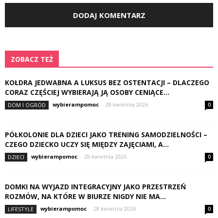
ZOBACZ TEŻ
KOŁDRA JEDWABNA A LUKSUS BEZ OSTENTACJI – DLACZEGO
CORAZ CZĘŚCIEJ WYBIERAJĄ JĄ OSOBY CENIĄCE...
wybierampomoc
-
28 kwietnia 2026
DOM I OGRÓD
0
PÓŁKOLONIE DLA DZIECI JAKO TRENING SAMODZIELNOŚCI –
CZEGO DZIECKO UCZY SIĘ MIĘDZY ZAJĘCIAMI, A...
wybierampomoc
-
28 kwietnia 2026
DZIECI
0
DOMKI NA WYJAZD INTEGRACYJNY JAKO PRZESTRZEŃ
ROZMÓW, NA KTÓRE W BIURZE NIGDY NIE MA...
wybierampomoc
-
28 kwietnia 2026
LIFESTYLE
0