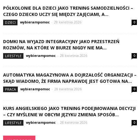
PÓŁKOLONIE DLA DZIECI JAKO TRENING SAMODZIELNOŚCI –
CZEGO DZIECKO UCZY SIĘ MIĘDZY ZAJĘCIAMI, A...
wybierampomoc
-
28 kwietnia 2026
DZIECI
0
DOMKI NA WYJAZD INTEGRACYJNY JAKO PRZESTRZEŃ
ROZMÓW, NA KTÓRE W BIURZE NIGDY NIE MA...
wybierampomoc
-
28 kwietnia 2026
LIFESTYLE
0
AUTOMATYKA MAGAZYNOWA A DOJRZAŁOŚĆ ORGANIZACJI –
SKĄD WIADOMO, ŻE FIRMA NAPRAWDĘ JEST GOTOWA NA...
wybierampomoc
-
28 kwietnia 2026
PRACA
0
KURS ANGIELSKIEGO JAKO TRENING PODEJMOWANIA DECYZJI
– CZY MYŚLENIE W OBCYM JĘZYKU ZMIENIA SPOSÓB...
wybierampomoc
-
28 kwietnia 2026
LIFESTYLE
0