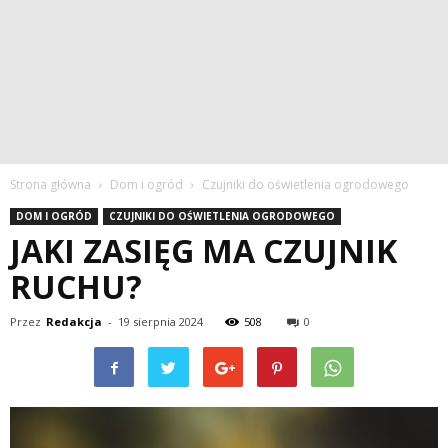
Strona główna
Dom i ogród
Czujniki do oświetlenia ogrodowego
DOM I OGRÓD
CZUJNIKI DO OŚWIETLENIA OGRODOWEGO
JAKI ZASIĘG MA CZUJNIK
RUCHU?
Przez
Redakcja
-
19 sierpnia 2024
508
0