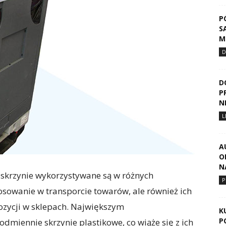
P
S
M
D
D
P
N
L
A
O
N
 skrzynie wykorzystywane są w różnych
P
osowanie w transporcie towarów, ale również ich
zycji w sklepach. Największym
K
P
odmiennie skrzynie plastikowe, co wiąże się z ich