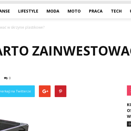
NANSE
LIFESTYLE
MODA
MOTO
PRACA
TECH
wać w skrzynie plastikowe?
RTO ZAINWESTOWAĆ
0
ierkaj) na Twitterze
K
O
W
D