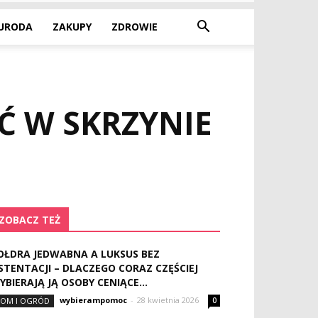
URODA
ZAKUPY
ZDROWIE
 W SKRZYNIE
ZOBACZ TEŻ
OŁDRA JEDWABNA A LUKSUS BEZ
STENTACJI – DLACZEGO CORAZ CZĘŚCIEJ
YBIERAJĄ JĄ OSOBY CENIĄCE...
wybierampomoc
-
28 kwietnia 2026
OM I OGRÓD
0