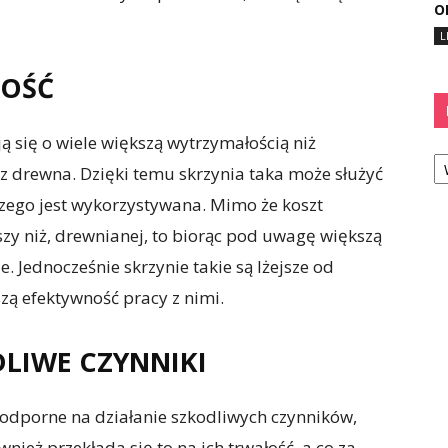
O
L
ŁOŚĆ
ą się o wiele większą wytrzymałością niż
Ka
z drewna. Dzięki temu skrzynia taka może służyć
 czego jest wykorzystywana. Mimo że koszt
kszy niż, drewnianej, to biorąc pod uwagę większą
ze. Jednocześnie skrzynie takie są lżejsze od
zą efektywność pracy z nimi.
LIWE CZYNNIKI
 odporne na działanie szkodliwych czynników,
ównież przekłada się to na ich trwałość, a co za