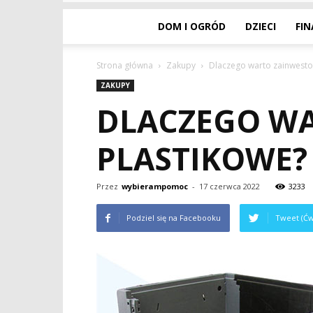
DOM I OGRÓD
DZIECI
FI
Strona główna
Zakupy
Dlaczego warto zainwesto
ZAKUPY
DLACZEGO WA
PLASTIKOWE?
Przez
wybierampomoc
-
17 czerwca 2022
3233
Podziel się na Facebooku
Tweet (Ćw