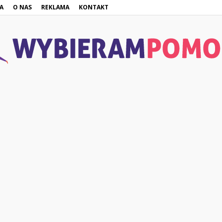
A
O NAS
REKLAMA
KONTAKT
WybieramPomoc.pl