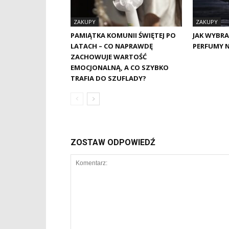
ZAKUPY
ZAKUPY
PAMIĄTKA KOMUNII ŚWIĘTEJ PO
JAK WYBRA
LATACH – CO NAPRAWDĘ
PERFUMY 
ZACHOWUJE WARTOŚĆ
EMOCJONALNĄ, A CO SZYBKO
TRAFIA DO SZUFLADY?
ZOSTAW ODPOWIEDŹ