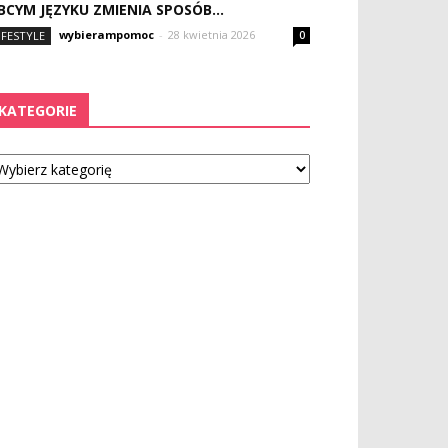
BCYM JĘZYKU ZMIENIA SPOSÓB...
wybierampomoc
-
28 kwietnia 2026
IFESTYLE
0
KATEGORIE
tegorie