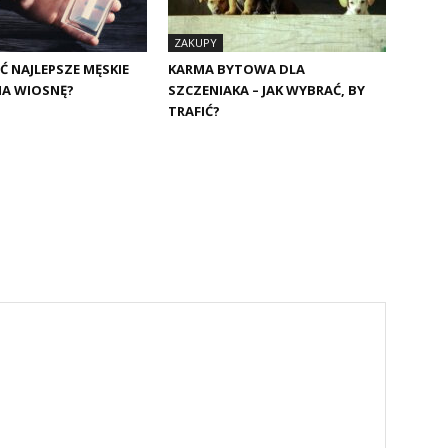
ZAKUPY
Ć NAJLEPSZE MĘSKIE
KARMA BYTOWA DLA
NA WIOSNĘ?
SZCZENIAKA – JAK WYBRAĆ, BY
TRAFIĆ?