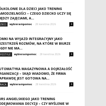
ÓŁKOLONIE DLA DZIECI JAKO TRENING
AMODZIELNOŚCI – CZEGO DZIECKO UCZY SIĘ
IĘDZY ZAJĘCIAMI, A...
wybierampomoc
-
28 kwietnia 2026
ZIECI
0
OMKI NA WYJAZD INTEGRACYJNY JAKO
RZESTRZEŃ ROZMÓW, NA KTÓRE W BIURZE
IGDY NIE MA...
wybierampomoc
-
28 kwietnia 2026
IFESTYLE
0
UTOMATYKA MAGAZYNOWA A DOJRZAŁOŚĆ
RGANIZACJI – SKĄD WIADOMO, ŻE FIRMA
APRAWDĘ JEST GOTOWA NA...
wybierampomoc
-
28 kwietnia 2026
RACA
0
URS ANGIELSKIEGO JAKO TRENING
ODEJMOWANIA DECYZJI – CZY MYŚLENIE W